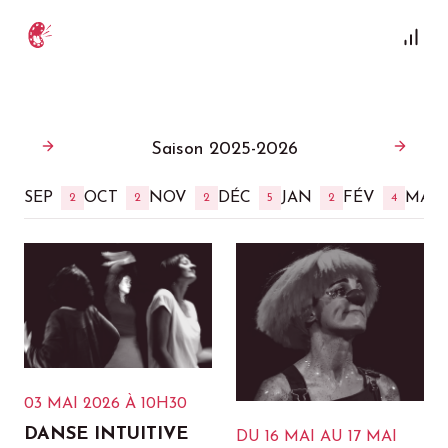
Saison 2025-2026
SEP
OCT
NOV
DÉC
JAN
FÉV
MAR
2
2
2
5
2
4
03 MAI 2026
À 10H30
DANSE INTUITIVE
DU 16 MAI AU 17 MAI